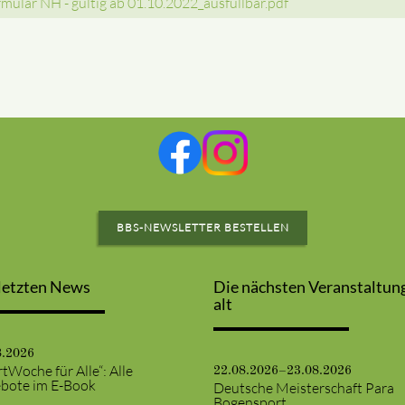
mular NH - gültig ab 01.10.2022_ausfüllbar.pdf
BBS-NEWSLETTER BESTELLEN
letzten News
Die nächsten Veranstaltun
alt
8.2026
tWoche für Alle“: Alle
22.08.2026–23.08.2026
bote im E-Book
Deutsche Meisterschaft Para
Bogensport