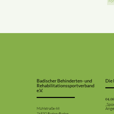
For
Badischer Behinderten- und
Die 
Rehabilitationssportverband
e.V.
04.0
„Spor
Ange
Mühlstraße 68
76532 Baden-Baden