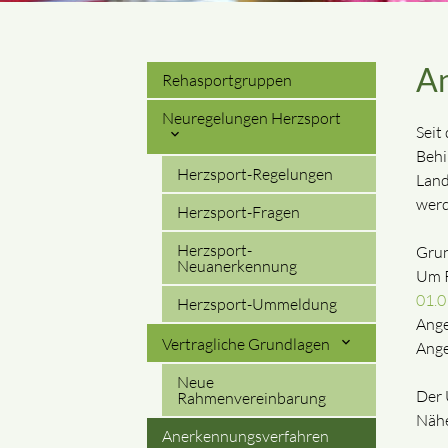
A
Rehasportgruppen
Neuregelungen Herzsport
Seit
Behi
Herzsport-Regelungen
Land
werd
Herzsport-Fragen
Herzsport-
Grun
Neuanerkennung
Um R
01.0
Herzsport-Ummeldung
Ange
Vertragliche Grundlagen
Ange
Neue
Der 
Rahmenvereinbarung
Nähe
Anerkennungsverfahren