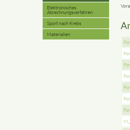
Vora
Elektronisches
Abrechnungsverfahren
A
Sport nach Krebs
Materialien
For
For
For
For
For
For
For
M_E