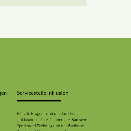
gen-
Servicestelle Inklusion
Für alle Fragen rund um das Thema
„Inklusion im Sport“ haben der Badische
Sportbund Freiburg und der Badische