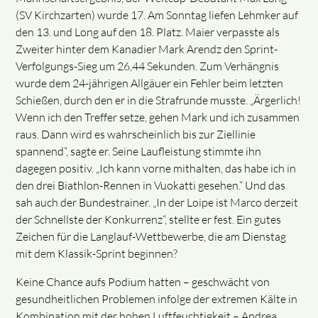
(SV Kirchzarten) wurde 17. Am Sonntag liefen Lehmker auf
den 13. und Long auf den 18. Platz. Maier verpasste als
Zweiter hinter dem Kanadier Mark Arendz den Sprint-
Verfolgungs-Sieg um 26,44 Sekunden. Zum Verhängnis
wurde dem 24-jährigen Allgäuer ein Fehler beim letzten
Schießen, durch den er in die Strafrunde musste. „Ärgerlich!
Wenn ich den Treffer setze, gehen Mark und ich zusammen
raus. Dann wird es wahrscheinlich bis zur Ziellinie
spannend“, sagte er. Seine Laufleistung stimmte ihn
dagegen positiv. „Ich kann vorne mithalten, das habe ich in
den drei Biathlon-Rennen in Vuokatti gesehen.“ Und das
sah auch der Bundestrainer. „In der Loipe ist Marco derzeit
der Schnellste der Konkurrenz“, stellte er fest. Ein gutes
Zeichen für die Langlauf-Wettbewerbe, die am Dienstag
mit dem Klassik-Sprint beginnen?
Keine Chance aufs Podium hatten – geschwächt von
gesundheitlichen Problemen infolge der extremen Kälte in
Kombination mit der hohen Luftfeuchtigkeit – Andrea