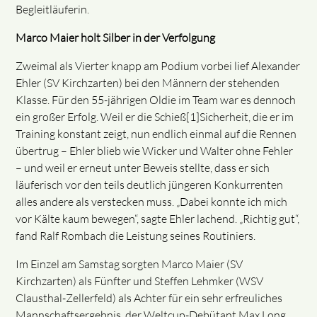
Begleitläuferin.
Marco Maier holt Silber in der Verfolgung
Zweimal als Vierter knapp am Podium vorbei lief Alexander
Ehler (SV Kirchzarten) bei den Männern der stehenden
Klasse. Für den 55-jährigen Oldie im Team war es dennoch
ein großer Erfolg. Weil er die Schieß[1]Sicherheit, die er im
Training konstant zeigt, nun endlich einmal auf die Rennen
übertrug – Ehler blieb wie Wicker und Walter ohne Fehler
– und weil er erneut unter Beweis stellte, dass er sich
läuferisch vor den teils deutlich jüngeren Konkurrenten
alles andere als verstecken muss. „Dabei konnte ich mich
vor Kälte kaum bewegen“, sagte Ehler lachend. „Richtig gut“,
fand Ralf Rombach die Leistung seines Routiniers.
Im Einzel am Samstag sorgten Marco Maier (SV
Kirchzarten) als Fünfter und Steffen Lehmker (WSV
Clausthal-Zellerfeld) als Achter für ein sehr erfreuliches
Mannschaftsergebnis, der Weltcup-Debütant Max Long