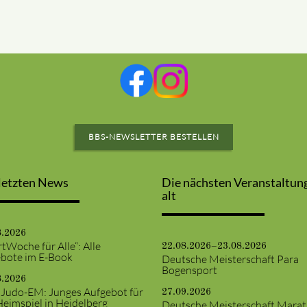
BBS-NEWSLETTER BESTELLEN
letzten News
Die nächsten Veranstaltun
alt
8.2026
tWoche für Alle“: Alle
22.08.2026–23.08.2026
bote im E-Book
Deutsche Meisterschaft Para
Bogensport
8.2026
 Judo-EM: Junges Aufgebot für
27.09.2026
Heimspiel in Heidelberg
Deutsche Meisterschaft Mara