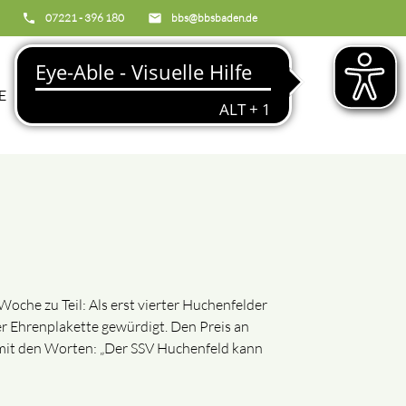
phone
07221 - 396 180
email
bbs@bbsbaden.de
search
E
BBS
he zu Teil: Als erst vierter Huchenfelder
r Ehrenplakette gewürdigt. Den Preis an
 mit den Worten: „Der SSV Huchenfeld kann