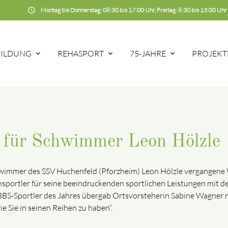
schedule
Montag bis Donnerstag: 08:30 bis 17:00 Uhr, Freitag: 8:30 bis 13:00 Uhr
BILDUNG
REHASPORT
75-JAHRE
PROJEKT
 für Schwimmer Leon Hölzle
immer des SSV Huchenfeld (Pforzheim) Leon Hölzle vergangene Woc
sportler für seine beeindruckenden sportlichen Leistungen mit de
 BBS-Sportler des Jahres übergab Ortsvorsteherin Sabine Wagner
e Sie in seinen Reihen zu haben“.