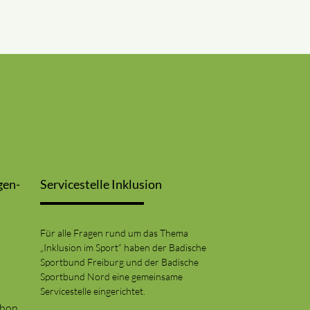
gen-
Servicestelle Inklusion
Für alle Fragen rund um das Thema
„Inklusion im Sport“ haben der Badische
Sportbund Freiburg und der Badische
Sportbund Nord eine gemeinsame
Servicestelle eingerichtet.
thon