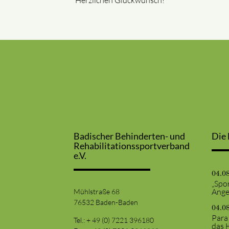
Herzlichen Glückwunsch!
Badischer Behinderten- und
Die 
Rehabilitationssportverband
e.V.
04.0
„Spor
Ange
Mühlstraße 68
76532 Baden-Baden
04.0
Para
Tel.: + 49 (0) 7221 396180
das 