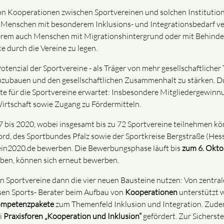
on Kooperationen zwischen Sportvereinen und solchen Institution
 Menschen mit besonderem Inklusions- und Integrationsbedarf ve
rem auch Menschen mit Migrationshintergrund oder mit Behinderung
 durch die Vereine zu legen.
otenzial der Sportvereine - als Träger von mehr gesellschaftlicher
bzubauen und den gesellschaftlichen Zusammenhalt zu stärken. Du
 für die Sportvereine erwartet: Insbesondere Mitgliedergewinnung
Wirtschaft sowie Zugang zu Fördermitteln.
017 bis 2020, wobei insgesamt bis zu 72 Sportvereine teilnehmen k
rd, des Sportbundes Pfalz sowie der Sportkreise Bergstraße (H
ein2020.de bewerben. Die Bewerbungsphase läuft bis
zum 6. Okto
ben, können sich erneut bewerben.
 Sportvereine dann die vier neuen Bausteine nutzen: Von zentral
sen Sports- Berater beim Aufbau von
Kooperationen
unterstützt w
Kompetenzpakete
zum Themenfeld Inklusion und Integration. Zude
i
Praxisforen „Kooperation und Inklusion“
gefördert. Zur Sicherst