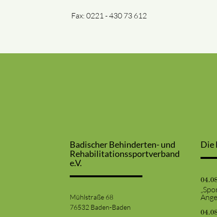
Fax: 0221 - 430 73 612
Badischer Behinderten- und
Die 
Rehabilitationssportverband
e.V.
04.0
„Spor
Ange
Mühlstraße 68
76532 Baden-Baden
04.0