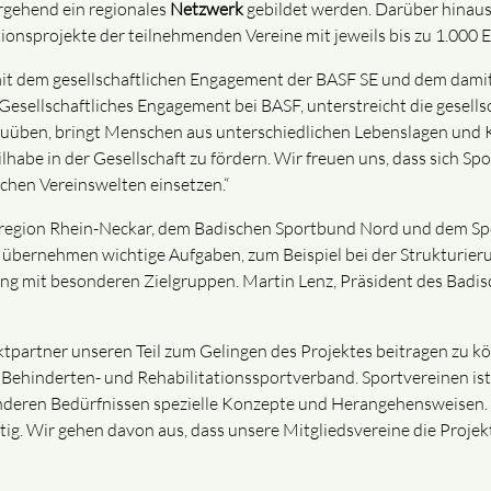
ergehend ein regionales
Netzwerk
gebildet werden. Darüber hinaus
tionsprojekte der teilnehmenden Vereine mit jeweils bis zu 1.000 E
g mit dem gesellschaftlichen Engagement der BASF SE und dem dam
 Gesellschaftliches Engagement bei BASF, unterstreicht die gesellsc
ben, bringt Menschen aus unterschiedlichen Lebenslagen und 
lhabe in der Gesellschaft zu fördern. Wir freuen uns, dass sich Sp
chen Vereinswelten einsetzen.“
tregion Rhein-Neckar, dem Badischen Sportbund Nord und dem Sp
 übernehmen wichtige Aufgaben, zum Beispiel bei der Strukturie
 mit besonderen Zielgruppen. Martin Lenz, Präsident des Badisch
ktpartner unseren Teil zum Gelingen des Projektes beitragen zu k
hinderten- und Rehabilitationssportverband. Sportvereinen ist d
onderen Bedürfnissen spezielle Konzepte und Herangehensweisen. 
htig. Wir gehen davon aus, dass unsere Mitgliedsvereine die Proj