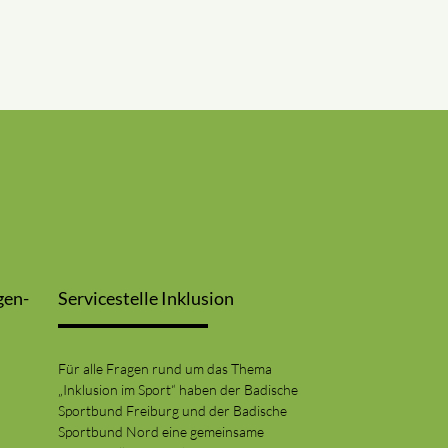
gen-
Servicestelle Inklusion
Für alle Fragen rund um das Thema
„Inklusion im Sport“ haben der Badische
Sportbund Freiburg und der Badische
Sportbund Nord eine gemeinsame