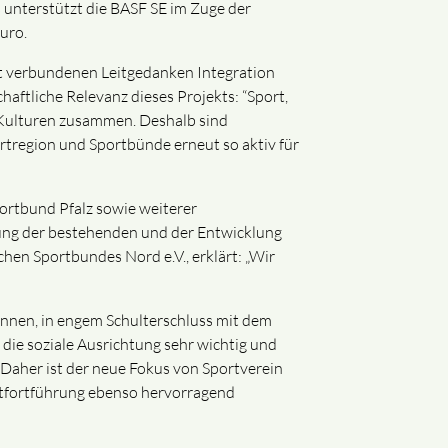
 unterstützt die BASF SE im Zuge der
uro.
it verbundenen Leitgedanken Integration
haftliche Relevanz dieses Projekts: “Sport,
Kulturen zusammen. Deshalb sind
ortregion und Sportbünde erneut so aktiv für
ortbund Pfalz sowie weiterer
rung der bestehenden und der Entwicklung
en Sportbundes Nord e.V., erklärt: „Wir
önnen, in engem Schulterschluss mit dem
ie soziale Ausrichtung sehr wichtig und
Daher ist der neue Fokus von Sportverein
ektfortführung ebenso hervorragend