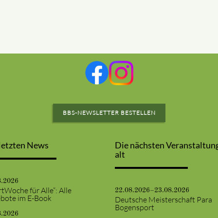
BBS-NEWSLETTER BESTELLEN
letzten News
Die nächsten Veranstaltun
alt
8.2026
tWoche für Alle“: Alle
22.08.2026–23.08.2026
bote im E-Book
Deutsche Meisterschaft Para
Bogensport
8.2026