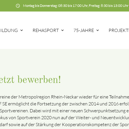
schedule
Montag bis Donnerstag: 08:30 bis 17:00 Uhr, Freitag: 8:30 bis 13:00 Uhr
BILDUNG
REHASPORT
75-JAHRE
PROJEKT
etzt bewerben!
ereine der Metropolregion Rhein-Neckar wieder für eine Teilnahm
E ermöglicht die Fortsetzung der zwischen 2014 und 2016 erfolgre
portvereinen. Dabei wird mit einer neuen Schwerpunktsetzung ein
Fokus von Sportverein 2020 nun auf der Weiter- und Neuentwicklu
darf sowie auf der Stärkung der Kooperationskompetenz der Sport