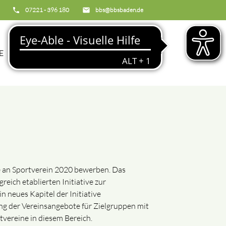
phone
07221 - 396 180
email
bbs@bbsbaden.de
search
E
BBS
e an Sportverein 2020 bewerben. Das
ich etablierten Initiative zur
 neues Kapitel der Initiative
ng der Vereinsangebote für Zielgruppen mit
vereine in diesem Bereich.