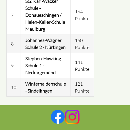
SG: Karl-Wacker
Schule -
164
7
Donaueschingen /
Punkte
Helen-Keller-Schule
Maulburg
Johannes-Wagner
160
8
Schule 2 - Nürtingen
Punkte
Stephen-Hawking
141
9
Schule 1 -
Punkte
Neckargemünd
Winterhaldenschule
121
10
- Sindelfingen
Punkte