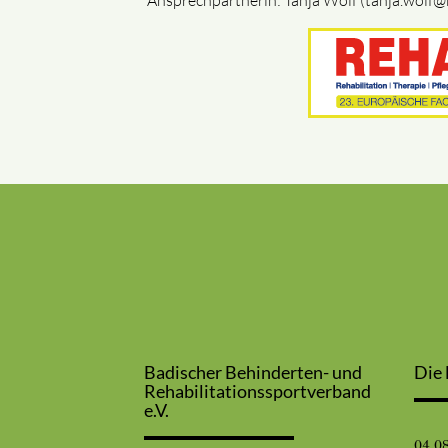
Ansprechpartnerin: Tanja Wolf (tanja.wol
Badischer Behinderten- und
Die 
Rehabilitationssportverband
e.V.
04.0