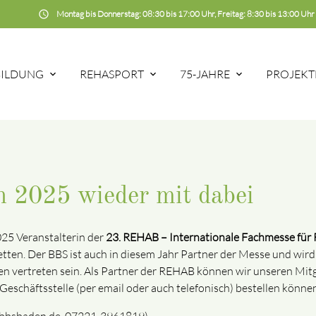
schedule
Montag bis Donnerstag: 08:30 bis 17:00 Uhr, Freitag: 8:30 bis 13:00 Uhr
BILDUNG
REHASPORT
75-JAHRE
PROJEKT
2025 wieder mit dabei
025 Veranstalterin der
23. REHAB – Internationale Fachmesse für R
etten. Der BBS ist auch in diesem Jahr Partner der Messe und wir
 vertreten sein. Als Partner der REHAB können wir unseren Mitgl
S-Geschäftsstelle (per email oder auch telefonisch) bestellen könne