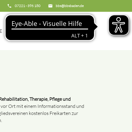
phone
07221 - 396 180
email
bbs@bbsbaden.de
search
E
BBS
ehabilitation, Therapie, Pflege und
d vor Ort mit einem Informationsstand und
iedsvereinen kostenlos Freikarten zur
n.