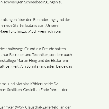
den schwierigen Schneebedingungen zu
 Beratungen über den Behinderungsgrad des
ne neue Starterlaubnis aus. „Unsere
Maier fügt hinzu: „Auch wenn ich vom
ndest halbwegs Grund zur Freude hatten.
t nur Betreuer und Techniker, sondern auch
nskollege Martin Fleig und die Elsdorferin
aftlosigkeit. Am Sonntag mussten beide das
rasi und Mathias Köhler (beide SV
nem Schlitten-Gestell zu Ende fahren, der
 Lehmker (WSV Clausthal-Zellerfeld) an den