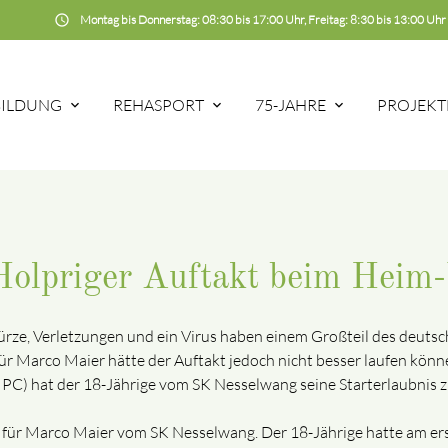
schedule
Montag bis Donnerstag: 08:30 bis 17:00 Uhr, Freitag: 8:30 bis 13:00 Uhr
BILDUNG
REHASPORT
75-JAHRE
PROJEKT
 Holpriger Auftakt beim Heim
ze, Verletzungen und ein Virus haben einem Großteil des deutsch
ür Marco Maier hätte der Auftakt jedoch nicht besser laufen kö
PC) hat der 18-Jährige vom SK Nesselwang seine Starterlaubnis z
 für Marco Maier vom SK Nesselwang. Der 18-Jährige hatte am ers