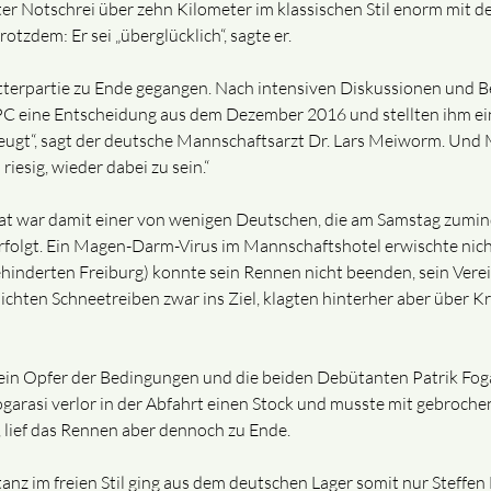
er Notschrei über zehn Kilometer im klassischen Stil enorm mit 
tzdem: Er sei „überglücklich“, sagte er.
itterpartie zu Ende gegangen. Nach intensiven Diskussionen und
s IPC eine Entscheidung aus dem Dezember 2016 und stellten ihm ei
eugt“, sagt der deutsche Mannschaftsarzt Dr. Lars Meiworm. Und 
iesig, wieder dabei zu sein.“
nat war damit einer von wenigen Deutschen, die am Samstag zumi
folgt. Ein Magen-Darm-Virus im Mannschaftshotel erwischte nich
hinderten Freiburg) konnte sein Rennen nicht beenden, sein Verei
hten Schneetreiben zwar ins Ziel, klagten hinterher aber über Kr
in Opfer der Bedingungen und die beiden Debütanten Patrik Foga
garasi verlor in der Abfahrt einen Stock und musste mit gebroche
, lief das Rennen aber dennoch zu Ende.
nz im freien Stil ging aus dem deutschen Lager somit nur Steffen