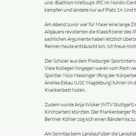
und -Biathlon-Weltcups IPC im Nordic-Cent
kämpfen und landete nur auf Platz 19. Und tro
Am Abend zuvor war für Maier eine lange Z
Allgäuers revidierten die Klassifizierer de
sachlichen Argumente haben letztlich überz
Rennen heute enttäuscht bin: Ich freue mich r
Der Schüler aus dem Freiburger Sportinter
Viele Kollegen hingegen waren vom Pech ver
Sportler. Nico Messinger (Ring der Körperbe
Andrea Eskau (USC Magdeburg) fuhren im dic
Krankenbett hüten.
Zudem wurde Anja Wicker (MTV Stuttgart) e
Kirchzarten) stürzten. Der Frankenberger Fo
Berliner Köhler zog sich einen Bänderriss zu
Am Sonntag beim Langlauf über die Langdista