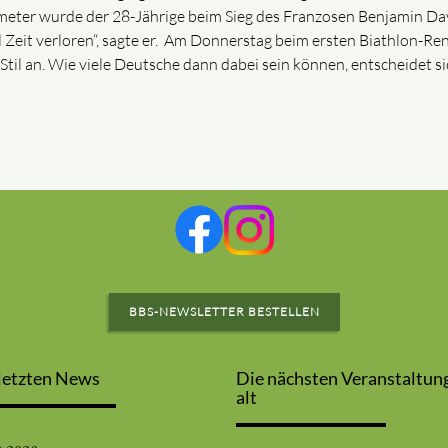
ometer wurde der 28-Jährige beim Sieg des Franzosen Benjamin Dav
l Zeit verloren“, sagte er. Am Donnerstag beim ersten Biathlon-Re
Stil an. Wie viele Deutsche dann dabei sein können, entscheidet sic
BBS-NEWSLETTER BESTELLEN
letzten News
Die nächsten Veranstaltun
alt