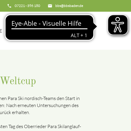
phone
07221 - 396 180
email
bbs@bbsbaden.de
search
E
BBS
-Weltcup
en Para Ski nordisch-Teams den Start in
nnen: Nach erneuten Untersuchungen des
urück erhalten.
ten Tag des Oberrieder Para Skilanglauf-