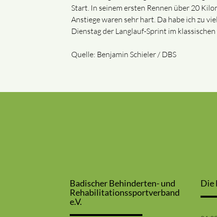
Start. In seinem ersten Rennen über 20 Kil
Anstiege waren sehr hart. Da habe ich zu vie
Dienstag der Langlauf-Sprint im klassischen 
Quelle: Benjamin Schieler / DBS
Badischer Behinderten- und
Die 
Rehabilitationssportverband
e.V.