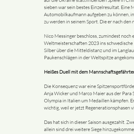
auf die Ukraine stattfindenden Spiele in Chi
sieben war sein bestes Einzelresultat. Eine 
Automobilkaufmann aufgeben zu können, in d
zu werden in seinem Sport. Die er nach den
Nico Messinger beschloss, zumindest noch ei
Weltmeisterschaften 2023 ins schwedische Ö
Silber über die Mitteldistanz und im Langla
Paukenschlägen in der Weltspitze angekom
Heißes Duell mit dem Mannschaftsgefährte
Die Konsequenz war eine Spitzensportförder
Anja Wicker und Marco Maier aus der Para S
Olympia in Italien um Medaillen kämpfen. En
wichtig, weil er jetzt Regenerationsphasen v
Das hat sich in dieser Saison ausgezahlt. 
allein sind drei weitere Siege hinzugekomm