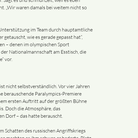
er. Sagt es und schmunzelt, weil es eben
int. „Wir waren damals bei weitem nicht so
ie Unterstützung im Team durch hauptamtliche
r getauscht, wie es gerade gepasst hat“,
ichen – denen im olympischen Sport
 der Nationalmannschaft am Esstisch, die
“ vor.
ist nicht selbstverständlich. Vor vier Jahren
eine berauschende Paralympics-Premiere
em ersten Auftritt auf der größten Bühne
is. Doch die Atmosphäre, das
n Dorf – das hatte berauscht.
m Schatten des russischen Angriffskriegs