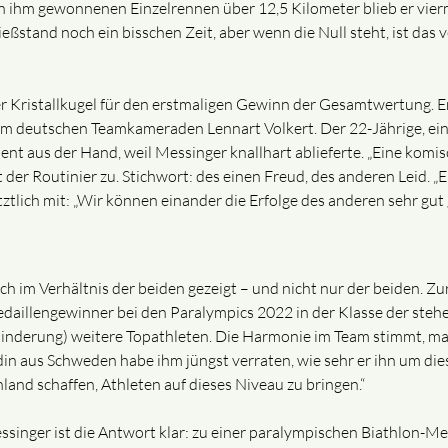
von ihm gewonnenen Einzelrennen über 12,5 Kilometer blieb er vier
eßstand noch ein bisschen Zeit, aber wenn die Null steht, ist das 
r Kristallkugel für den erstmaligen Gewinn der Gesamtwertung. Er
deutschen Teamkameraden Lennart Volkert. Der 22-Jährige, einer
aus der Hand, weil Messinger knallhart ablieferte. „Eine komisch
t der Routinier zu. Stichwort: des einen Freud, des anderen Leid. 
letztlich mit: „Wir können einander die Erfolge des anderen sehr gut
ch im Verhältnis der beiden gezeigt – und nicht nur der beiden. Zu
daillengewinner bei den Paralympics 2022 in der Klasse der ste
inderung) weitere Topathleten. Die Harmonie im Team stimmt, ma
 aus Schweden habe ihm jüngst verraten, wie sehr er ihn um die
hland schaffen, Athleten auf dieses Niveau zu bringen.“
inger ist die Antwort klar: zu einer paralympischen Biathlon-Medai