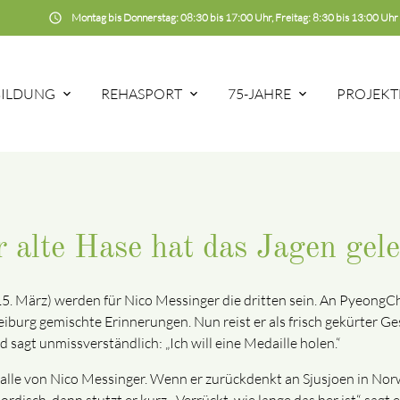
schedule
Montag bis Donnerstag: 08:30 bis 17:00 Uhr, Freitag: 8:30 bis 13:00 Uhr
BILDUNG
REHASPORT
75-JAHRE
PROJEKT
 alte Hase hat das Jagen gele
15. März) werden für Nico Messinger die dritten sein. An Pyeong
iburg gemischte Erinnerungen. Nun reist er als frisch gekürter G
sagt unmissverständlich: „Ich will eine Medaille holen.“
m Falle von Nico Messinger. Wenn er zurückdenkt an Sjusjoen in N