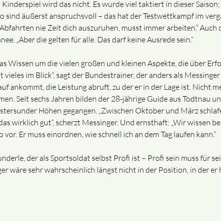
n Kinderspiel wird das nicht. Es wurde viel taktiert in dieser Sais
o sind äußerst anspruchsvoll – das hat der Testwettkampf im verg
Abfahrten nie Zeit dich auszuruhen, musst immer arbeiten.“ Auch
. „Aber die gelten für alle. Das darf keine Ausrede sein.“
 Wissen um die vielen großen und kleinen Aspekte, die über Erfo
 vieles im Blick“, sagt der Bundestrainer, der anders als Messing
auf ankommt, die Leistung abruft, zu der er in der Lage ist. Nicht m
. Seit sechs Jahren bilden der 28-jährige Guide aus Todtnau und 
stersunder Höhen gegangen. „Zwischen Oktober und März schlafe 
as wirklich gut“, scherzt Messinger. Und ernsthaft: „Wir wissen b
or. Er muss einordnen, wie schnell ich an dem Tag laufen kann.“
nderle, der als Sportsoldat selbst Profi ist – Profi sein muss für
r wäre sehr wahrscheinlich längst nicht in der Position, in der er 