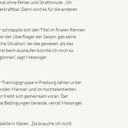
mal ohne Fehler und Strafminute. „Ich
verkraftbar. Dann wird es für die anderen
 schnappte sich den Titel im finalen Rennen
 der Überflieger der Saison, gab seine
e Situation“ sei das gewesen, als das
„Erst beim Auslaufen konnte ich mich so
 gönnen“, sagt Messinger.
r Trainingsgruppe in Freiburg zählen unter
henden Männer, und im hochtalentierten
n treibt sich gemeinsam voran. Der
se Bedingungen beneide, verrät Messinger.
lle in Italien. „Da brauche ich nicht