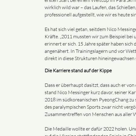
ersten Start bei einem Weltcup im Para Ski no
wirklich wild war – das Laufen, das Schießen
professionell aufgestellt, wie wir es heute sin
Es hat sich viel getan, seitdem Nico Messin
Kräfte. „2011 mussten wir zum Beispiel bei u
erinnert er sich. 15 Jahre später haben sich
angenähert. In Trainingslagern und vor Wett
direkt in diese Strukturen hineingewachsen si
Die Karriere stand auf der Kippe
Dass er überhaupt dasitzt, dass auch er von d
stand Nico Messinger kurz davor, seiner Kar
2018 im südkoreanischen PyeongChang zu sei
des paralympischen Sports zwar nicht vergön
Zusammentreffen von Menschen aus aller We
Die Medaille wollte er dafür 2022 holen. U