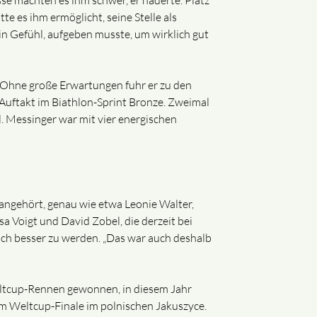
sse machten es ihm schwer, er haderte. Platz
te es ihm ermöglicht, seine Stelle als
n Gefühl, aufgeben musste, um wirklich gut
. Ohne große Erwartungen fuhr er zu den
Auftakt im Biathlon-Sprint Bronze. Zweimal
l. Messinger war mit vier energischen
angehört, genau wie etwa Leonie Walter,
 Voigt und David Zobel, die derzeit bei
och besser zu werden. „Das war auch deshalb
Weltcup-Rennen gewonnen, in diesem Jahr
m Weltcup-Finale im polnischen Jakuszyce.