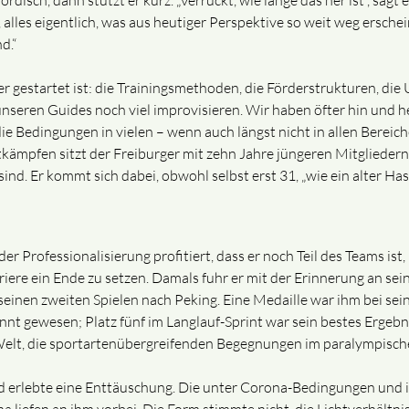
rdisch, dann stutzt er kurz. „Verrückt, wie lange das her ist“, sagt 
, alles eigentlich, was aus heutiger Perspektive so weit weg ersche
d.“
ger gestartet ist: die Trainingsmethoden, die Förderstrukturen, d
nseren Guides noch viel improvisieren. Wir haben öfter hin und he
 die Bedingungen in vielen – wenn auch längst nicht in allen Bere
kämpfen sitzt der Freiburger mit zehn Jahre jüngeren Mitgliedern
nd. Er kommt sich dabei, obwohl selbst erst 31, „wie ein alter Hase
er Professionalisierung profitiert, dass er noch Teil des Teams ist, 
riere ein Ende zu setzen. Damals fuhr er mit der Erinnerung an s
nen zweiten Spielen nach Peking. Eine Medaille war ihm bei sein
nt gewesen; Platz fünf im Langlauf-Sprint war sein bestes Ergebn
lt, die sportartenübergreifenden Begegnungen im paralympische
nd erlebte eine Enttäuschung. Die unter Corona-Bedingungen und i