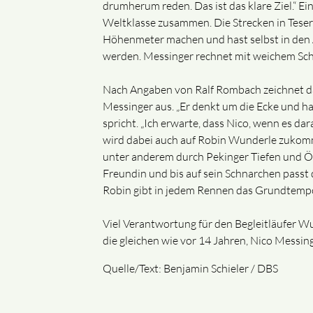
drumherum reden. Das ist das klare Ziel.“ Ei
Weltklasse zusammen. Die Strecken in Teser
Höhenmeter machen und hast selbst in den 
werden. Messinger rechnet mit weichem Schnee
Nach Angaben von Ralf Rombach zeichnet das
Messinger aus. „Er denkt um die Ecke und hat
spricht. „Ich erwarte, dass Nico, wenn es dar
wird dabei auch auf Robin Wunderle zukommen
unter anderem durch Pekinger Tiefen und Ö
Freundin und bis auf sein Schnarchen passt d
Robin gibt in jedem Rennen das Grundtempo v
Viel Verantwortung für den Begleitläufer Wu
die gleichen wie vor 14 Jahren, Nico Messinge
Quelle/Text: Benjamin Schieler / DBS