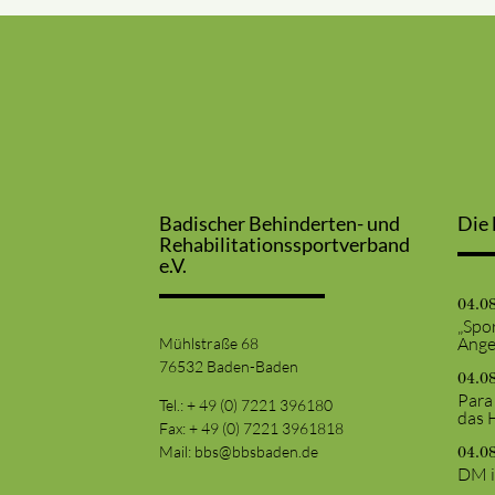
Badischer Behinderten- und
Die 
Rehabilitationssportverband
e.V.
04.0
„Spor
Ange
Mühlstraße 68
76532 Baden-Baden
04.0
Para
Tel.: + 49 (0) 7221 396180
das 
Fax: + 49 (0) 7221 3961818
Mail:
bbs@bbsbaden.de
04.0
DM i