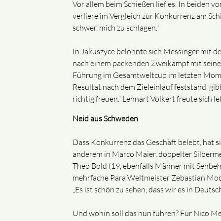
Vor allem beim Schießen lief es. In beiden 
verliere im Vergleich zur Konkurrenz am Schi
schwer, mich zu schlagen.“
In Jakuszyce belohnte sich Messinger mit de
nach einem packenden Zweikampf mit seinem 
Führung im Gesamtweltcup im letzten Moment 
Resultat nach dem Zieleinlauf feststand, gib
richtig freuen.“ Lennart Volkert freute sich 
Neid aus Schweden
Dass Konkurrenz das Geschäft belebt, hat si
anderem in Marco Maier, doppelter Silberme
Theo Bold (19, ebenfalls Männer mit Sehbeh
mehrfache Para Weltmeister Zebastian Modin
„Es ist schön zu sehen, dass wir es in Deutsc
Und wohin soll das nun führen? Für Nico Mess