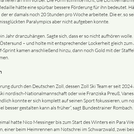
na liefen an ihm vorbei. Die Form stimmte nicht, die Lichtverhältni
Medaille hätte eine spürbar bessere Förderung für ihn bedeutet. Hät
er er damals noch 20 Stunden pro Woche arbeitete. Die er, so sei
 missglückten Paralympics aber nicht aufgeben konnte.
n Jahr dranzuhängen. Sagte sich, dass er so nicht aufhören wolle
stersund – und holte mit entsprechender Lockerheit gleich zum 
uf-Sprint kamen anschließend hinzu, dann noch Gold mit der Staffe
men.
n
ung durch den Deutschen Zoll, dessen Zoll Ski Team er seit 2024 
ki nordisch-Nationalmannschaft oder wie Franziska Preuß, Vanessa
dlich konnte er sich komplett auf seinen Sport fokussieren, um n
iel besser gestalten kann als früher“, sagt Bundestrainer Rombach.
Zweimal hatte Nico Messinger bis zum Start des Winters ein Para 
en, einer beim Heimrennen am Notschrei im Schwarzwald, zwei bei