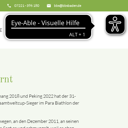
phone
07221 - 396 180
email
bbs@bbsbaden.de
search
E
BBS
rnt
Chang 2018 und Peking 2022 hat der 31-
esamtweltcup-Sieger im Para Biathlon der
orwegen, an den Dezember 2011, an seinen