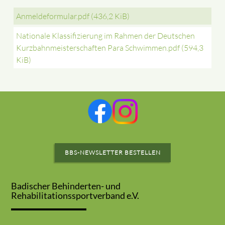
Anmeldeformular.pdf
(436,2 KiB)
Nationale Klassifizierung im Rahmen der Deutschen
Kurzbahnmeisterschaften Para Schwimmen.pdf
(594,3
KiB)
BBS-NEWSLETTER BESTELLEN
Badischer Behinderten- und
Rehabilitationssportverband e.V.