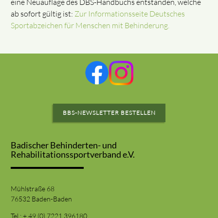
eine Neuauflage des DBS-Handbuchs entstanden, welche
ab sofort gültig ist:
Zur Informationsseite Deutsches
Sportabzeichen für Menschen mit Behinderung.
BBS-NEWSLETTER BESTELLEN
Badischer Behinderten- und
Rehabilitationssportverband e.V.
Mühlstraße 68
76532 Baden-Baden
Tel.: + 49 (0) 7221 396180