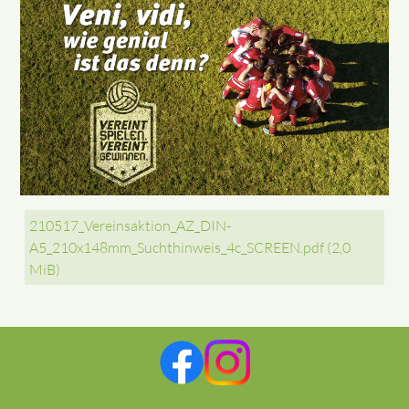
210517_Vereinsaktion_AZ_DIN-
A5_210x148mm_Suchthinweis_4c_SCREEN.pdf
(2,0
MiB)