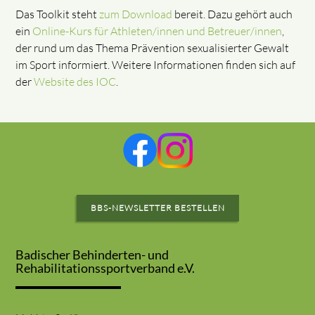
Das Toolkit steht
zum Download
bereit. Dazu gehört auch
ein
Online-Kurs für Athleten/innen und Betreuer/innen
,
der rund um das Thema Prävention sexualisierter Gewalt
im Sport informiert. Weitere Informationen finden sich auf
der
Website des IOC
.
BBS-NEWSLETTER BESTELLEN
Badischer Behinderten- und
Rehabilitationssportverband e.V.