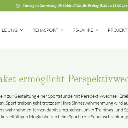
schedule
Montag bis Donnerstag: 08:30 bis 17:00 Uhr, Freitag: 8:30 bis 13:00 Uhr
BILDUNG
REHASPORT
75-JAHRE
PROJEKT
aket ermöglicht Perspektivwe
ein zur Gestaltung einer Sportstunde mit Perspektivwechsel. Erle
n: Sport treiben geht trotzdem! Ihre Sinneswahrnehmung wird au
rs wahrnehmen, lernen damit umzugehen, um in Trainings- und Sp
e die vielfältigen Möglichkeiten beim Sport trotz Seheinschränku