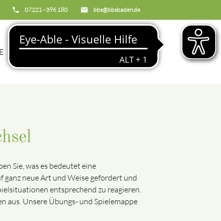
phone
07221 - 396 180
email
bbs@bbsbaden.de
search
E
BBS
chsel
ben Sie, was es bedeutet eine
f ganz neue Art und Weise gefordert und
ielsituationen entsprechend zu reagieren.
ngen aus. Unsere Übungs- und Spielemappe