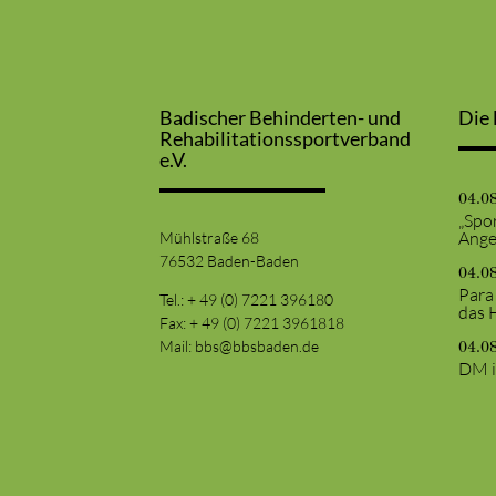
Badischer Behinderten- und
Die 
Rehabilitationssportverband
e.V.
04.0
„Spor
Ange
Mühlstraße 68
76532 Baden-Baden
04.0
Para
Tel.: + 49 (0) 7221 396180
das 
Fax: + 49 (0) 7221 3961818
Mail:
bbs@bbsbaden.de
04.0
DM i