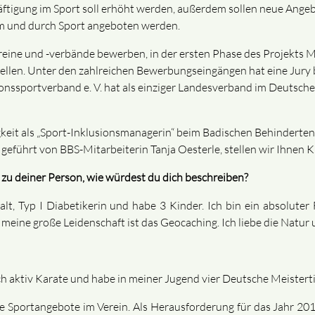
ftigung im Sport soll erhöht werden, außerdem sollen neue Angeb
m und durch Sport angeboten werden.
eine und -verbände bewerben, in der ersten Phase des Projekts 
stellen. Unter den zahlreichen Bewerbungseingängen hat eine Ju
ionssportverband e. V. hat als einziger Landesverband im Deutsc
keit als „Sport-Inklusionsmanagerin“ beim Badischen Behinderten-
führt von BBS-Mitarbeiterin Tanja Oesterle, stellen wir Ihnen Ki
 zu deiner Person, wie würdest du dich beschreiben?
lt, Typ I Diabetikerin und habe 3 Kinder. Ich bin ein absoluter
eine große Leidenschaft ist das Geocaching. Ich liebe die Natur 
ch aktiv Karate und habe in meiner Jugend vier Deutsche Meistert
tive Sportangebote im Verein. Als Herausforderung für das Jahr