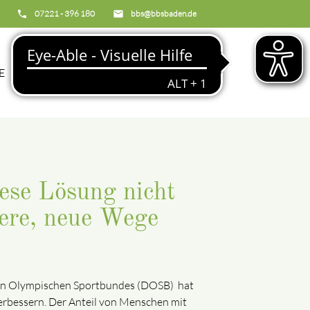
phone
07221 - 396 180
email
bbs@bbsbaden.de
search
E
BBS
ese Lösung nicht
dere, neue Wege
schen Olympischen Sportbundes (DOSB) hat
verbessern. Der Anteil von Menschen mit