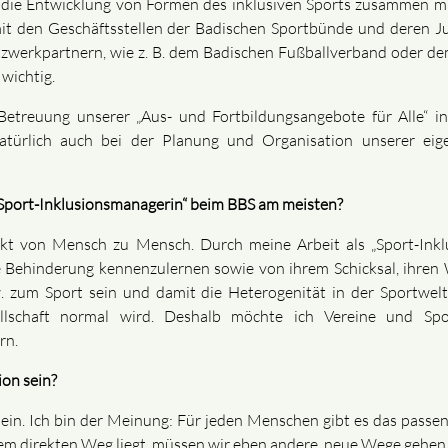
 die Entwicklung von Formen des inklusiven Sports zusammen mi
mit den Geschäftsstellen der Badischen Sportbünde und deren Ju
zwerkpartnern, wie z. B. dem Badischen Fußballverband oder de
wichtig.
Betreuung unserer „Aus- und Fortbildungsangebote für Alle“ 
atürlich auch bei der Planung und Organisation unserer eig
 „Sport-Inklusionsmanagerin“ beim BBS am meisten?
kt von Mensch zu Mensch. Durch meine Arbeit als „Sport-Inklu
 Behinderung kennenzulernen sowie von ihrem Schicksal, ihren
 zum Sport sein und damit die Heterogenität in der Sportwelt
llschaft normal wird. Deshalb möchte ich Vereine und Spo
rn.
on sein?
ein. Ich bin der Meinung: Für jeden Menschen gibt es das passe
em direkten Weg liegt, müssen wir eben andere, neue Wege gehen