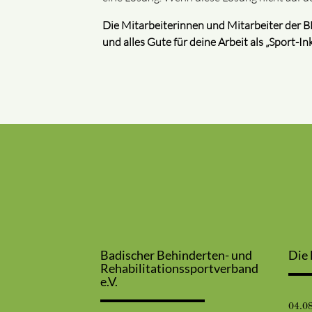
Die Mitarbeiterinnen und Mitarbeiter der BB
und alles Gute für deine Arbeit
als „Sport-I
Badischer Behinderten- und
Die 
Rehabilitationssportverband
e.V.
04.0