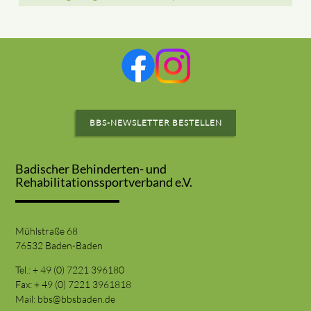
BBS-NEWSLETTER BESTELLEN
Badischer Behinderten- und
Rehabilitationssportverband e.V.
Mühlstraße 68
76532 Baden-Baden
Tel.: + 49 (0) 7221 396180
Fax: + 49 (0) 7221 3961818
Mail:
bbs@bbsbaden.de