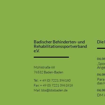
Badischer Behinderten- und
Die 
Rehabilitationssportverband
e.V.
04.0
„Spor
Ange
Mühlstraße 68
76532 Baden-Baden
04.0
Para
Tel.: + 49 (0) 7221 396180
das 
Fax: + 49 (0) 7221 3961818
Mail:
bbs@bbsbaden.de
04.0
DM i