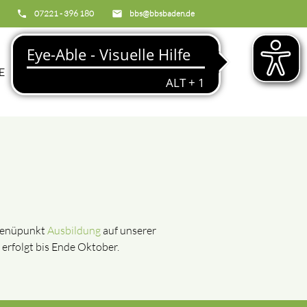
phone
07221 - 396 180
email
bbs@bbsbaden.de
search
E
BBS
 Menüpunkt
Ausbildung
auf unserer
erfolgt bis Ende Oktober.