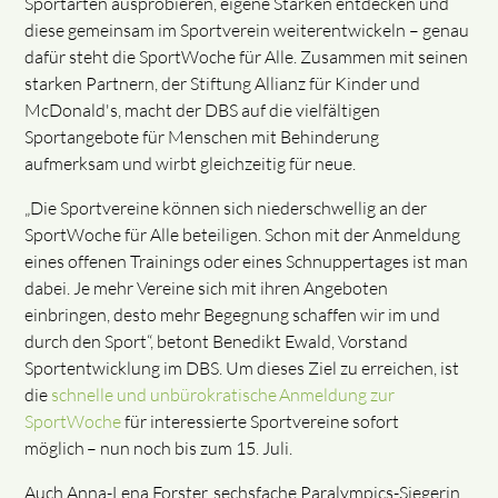
Sportarten ausprobieren, eigene Stärken entdecken und
diese gemeinsam im Sportverein weiterentwickeln – genau
dafür steht die SportWoche für Alle. Zusammen mit seinen
starken Partnern, der Stiftung Allianz für Kinder und
McDonald's, macht der DBS auf die vielfältigen
Sportangebote für Menschen mit Behinderung
aufmerksam und wirbt gleichzeitig für neue.
„Die Sportvereine können sich niederschwellig an der
SportWoche für Alle beteiligen. Schon mit der Anmeldung
eines offenen Trainings oder eines Schnuppertages ist man
dabei. Je mehr Vereine sich mit ihren Angeboten
einbringen, desto mehr Begegnung schaffen wir im und
durch den Sport“, betont Benedikt Ewald, Vorstand
Sportentwicklung im DBS. Um dieses Ziel zu erreichen, ist
die
schnelle und unbürokratische Anmeldung zur
SportWoche
für interessierte Sportvereine sofort
möglich – nun noch bis zum 15. Juli.
Auch Anna-Lena Forster, sechsfache Paralympics-Siegerin