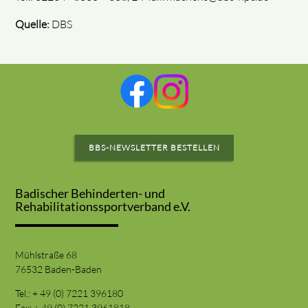
Quelle:
DBS
BBS-NEWSLETTER BESTELLEN
Badischer Behinderten- und
Rehabilitationssportverband e.V.
Mühlstraße 68
76532 Baden-Baden
Tel.: + 49 (0) 7221 396180
Fax: + 49 (0) 7221 3961818