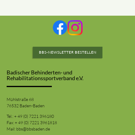
BBS-NEWSLETTER BESTELLEN
Badischer Behinderten- und
Rehabilitationssportverband e.V.
Mühlstraße 68
76532 Baden-Baden
Tel.: + 49 (0) 7221 396180
Fax: + 49 (0) 7221 3961818
Mail:
bbs@bbsbaden.de