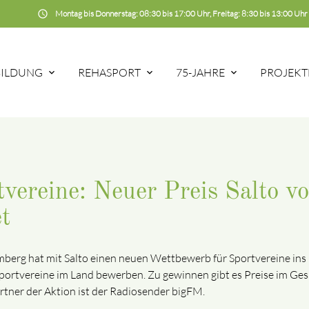
schedule
Montag bis Donnerstag: 08:30 bis 17:00 Uhr, Freitag: 8:30 bis 13:00 Uhr
BILDUNG
REHASPORT
75-JAHRE
PROJEKT
vereine: Neuer Preis Salto v
t
mberg hat mit Salto einen neuen Wettbewerb für Sportvereine ins
e Sportvereine im Land bewerben. Zu gewinnen gibt es Preise im G
rtner der Aktion ist der Radiosender bigFM.