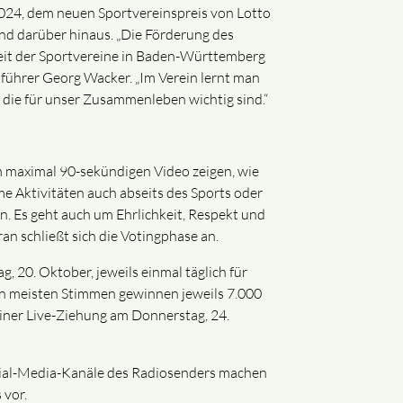
 2024, dem neuen Sportvereinspreis von Lotto
 und darüber hinaus. „Die Förderung des
eit der Sportvereine in Baden-Württemberg
sführer Georg Wacker. „Im Verein lernt man
, die für unser Zusammenleben wichtig sind.“
 maximal 90-sekündigen Video zeigen, wie
me Aktivitäten auch abseits des Sports oder
en. Es geht auch um Ehrlichkeit, Respekt und
n schließt sich die Votingphase an.
g, 20. Oktober, jeweils einmal täglich für
en meisten Stimmen gewinnen jeweils 7.000
einer Live-Ziehung am Donnerstag, 24.
cial-Media-Kanäle des Radiosenders machen
 vor.