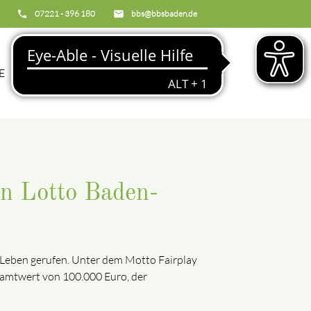
phone
07221 - 396 180
email
bbs@bbsbaden.de
search
E
BBS
on Lotto Baden-
 Leben gerufen. Unter dem Motto Fairplay
esamtwert von 100.000 Euro, der