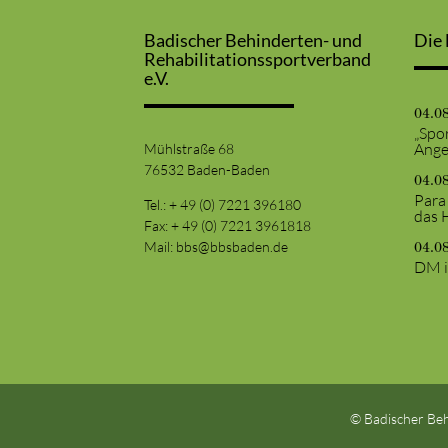
Badischer Behinderten- und
Die 
Rehabilitationssportverband
e.V.
04.0
„Spor
Ange
Mühlstraße 68
76532 Baden-Baden
04.0
Para
Tel.: + 49 (0) 7221 396180
das 
Fax: + 49 (0) 7221 3961818
Mail:
bbs@bbsbaden.de
04.0
DM i
© Badischer Beh