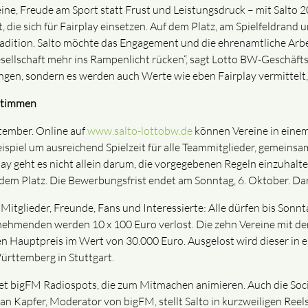
lleine, Freude am Sport statt Frust und Leistungsdruck – mit Salto
 die sich für Fairplay einsetzen. Auf dem Platz, am Spielfeldrand
adition. Salto möchte das Engagement und die ehrenamtliche Arb
esellschaft mehr ins Rampenlicht rücken“, sagt Lotto BW-Geschäft
ringen, sondern es werden auch Werte wie eben Fairplay vermittelt
stimmen
tember. Online auf
www.salto-lottobw.de
können Vereine in einem
eispiel um ausreichend Spielzeit für alle Teammitglieder, gemeinsa
lay geht es nicht allein darum, die vorgegebenen Regeln einzuhalt
em Platz. Die Bewerbungsfrist endet am Sonntag, 6. Oktober. Dara
Mitglieder, Freunde, Fans und Interessierte: Alle dürfen bis Sonnta
lnehmenden werden 10 x 100 Euro verlost. Die zehn Vereine mit d
n Hauptpreis im Wert von 30.000 Euro. Ausgelost wird dieser in 
ürttemberg in Stuttgart.
t bigFM Radiospots, die zum Mitmachen animieren. Auch die So
n Kapfer, Moderator von bigFM, stellt Salto in kurzweiligen Reels