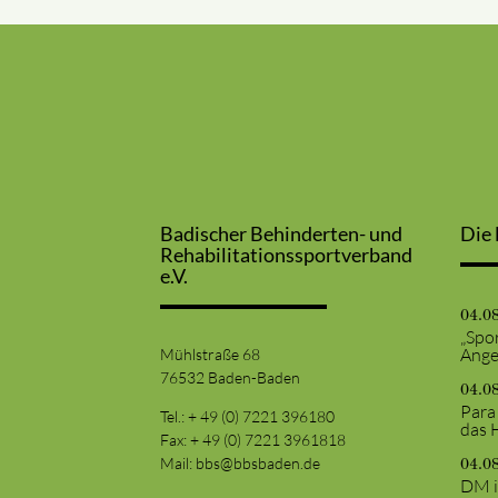
Badischer Behinderten- und
Die 
Rehabilitationssportverband
e.V.
04.0
„Spor
Ange
Mühlstraße 68
76532 Baden-Baden
04.0
Para
Tel.: + 49 (0) 7221 396180
das 
Fax: + 49 (0) 7221 3961818
Mail:
bbs@bbsbaden.de
04.0
DM i