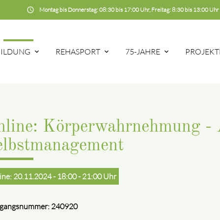
schedule
Montag bis Donnerstag: 08:30 bis 17:00 Uhr, Freitag: 8:30 bis 13:00 Uhr
BILDUNG
REHASPORT
75-JAHRE
PROJEKT
nline: Körperwahrnehmung - 
elbstmanagement
ine: 20.11.2024 - 18:00 - 21:00 Uhr
rgangsnummer: 240920