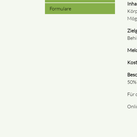
Inha
Formulare
Körp
Mögl
Ziel
Behi
Meld
Kost
Beso
50% 
Für 
Onli