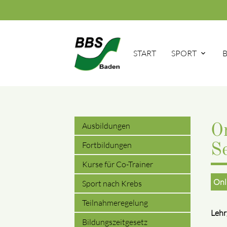
START
SPORT
Ausbildungen
O
Fortbildungen
S
Kurse für Co-Trainer
Onl
Sport nach Krebs
Teilnahmeregelung
Leh
Bildungszeitgesetz