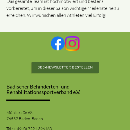
Das gesamte Team ist hochmotiviert und bestens
vorbereitet, um in dieser Saison wichtige Meilensteine zu
erreichen. Wir wünschen allen Athleten viel Erfolg!
BBS-NEWSLETTER BESTELLEN
Badischer Behinderten- und
Rehabilitationssportverband e.V.
Mühlstraße 68
76532 Baden-Baden
Tel.: + 49 (0) 7221 396180