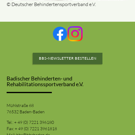
© Deutscher Behindertensportverband e.V.
BBS-NEWSLETTER BESTELLEN
Badischer Behinderten- und
Rehabilitationssportverband e.V.
Mühlstraße 68
76532 Baden-Baden
Tel.: + 49 (0) 7221 396180
Fax: + 49 (0) 7221 3961818
Mail:
bbs@bbsbaden.de